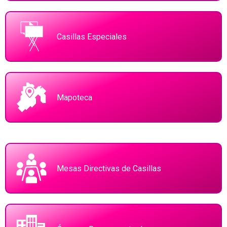
Casillas Especiales
Mapoteca
Mesas Directivas de Casillas