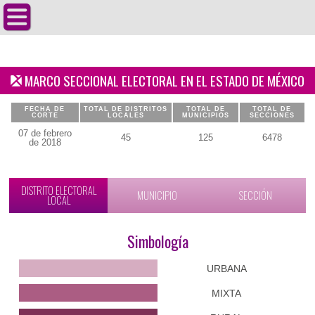
MARCO SECCIONAL ELECTORAL EN EL ESTADO DE MÉXICO
FECHA DE
TOTAL DE DISTRITOS
TOTAL DE
TOTAL DE
CORTE
LOCALES
MUNICIPIOS
SECCIONES
07 de febrero
45
125
6478
de 2018
DISTRITO ELECTORAL
MUNICIPIO
SECCIÓN
LOCAL
Simbología
URBANA
MIXTA