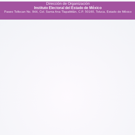
Dirección de Organización
Instituto Electoral del Estado de México
Paseo Tollocan No. 944, Col. Santa Ana Tlapaltitlán, C.P. 50160, Toluca, Estado de México