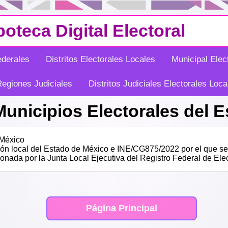
oteca Digital Electoral
ederales
Distritos Electorales Locales
Municipal Elec
egiones Judiciales
Distritos Judiciales Electorales Loca
unicipios Electorales del 
 México
ón local del Estado de México e INE/CG875/2022 por el que se 
ionada por la Junta Local Ejecutiva del Registro Federal de Ele
Página Principal