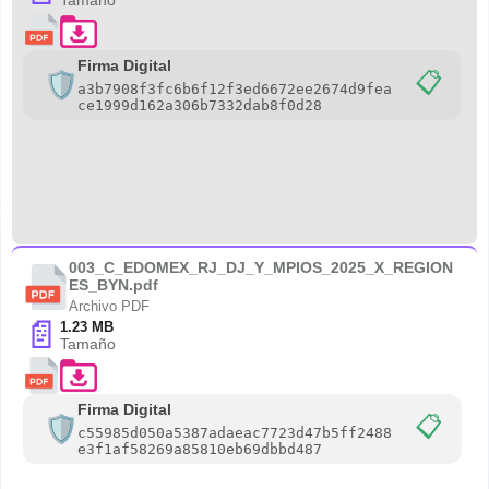
Tamaño
Firma Digital
📋
a3b7908f3fc6b6f12f3ed6672ee2674d9fea
ce1999d162a306b7332dab8f0d28
003_C_EDOMEX_RJ_DJ_Y_MPIOS_2025_X_REGION
ES_BYN.pdf
Archivo PDF
📄
1.23 MB
Tamaño
Firma Digital
📋
c55985d050a5387adaeac7723d47b5ff2488
e3f1af58269a85810eb69dbbd487