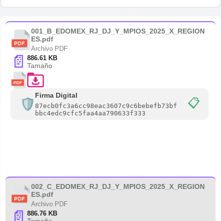
001_B_EDOMEX_RJ_DJ_Y_MPIOS_2025_X_REGION
ES.pdf
Archivo PDF
📄
886.61 KB
Tamaño
Firma Digital
📋
87ecb0fc3a6cc98eac3607c9c6bebefb73bf
bbc4edc9cfc5faa4aa790633f333
002_C_EDOMEX_RJ_DJ_Y_MPIOS_2025_X_REGION
ES.pdf
Archivo PDF
📄
886.76 KB