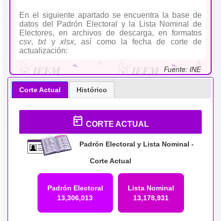
En el siguiente apartado se encuentra la base de
datos del Padrón Electoral y la Lista Nominal de
Electores, en archivos de descarga, en formatos
csv
,
txt
y
xlsx
, así como la fecha de corte de
actualización:
Fuente: INE
Corte Actual
Histórico
today
CORTE ACTUAL
Padrón Electoral y Lista Nominal -
Corte Actual
Padrón Electoral
Lista Nominal
13,306,013
13,178,931